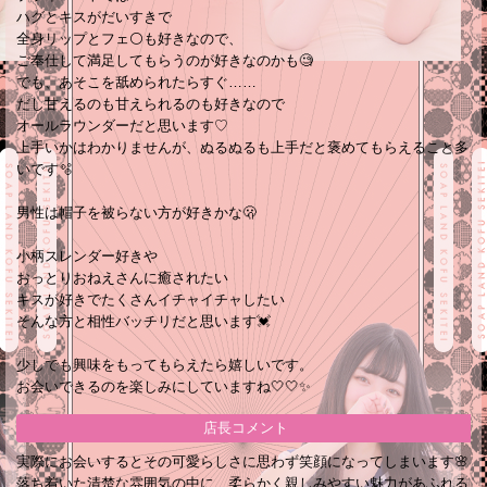
ハグとキスがだいすきで
全身リップとフェ⚪も好きなので、
ご奉仕して満足してもらうのが好きなのかも🧐
でも、あそこを舐められたらすぐ……
だし甘えるのも甘えられるのも好きなので
オールラウンダーだと思います♡
上手いかはわかりませんが、ぬるぬるも上手だと褒めてもらえること多
いです🫧
男性は帽子を被らない方が好きかな🫢
小柄スレンダー好きや
おっとりおねえさんに癒されたい
キスが好きでたくさんイチャイチャしたい
そんな方と相性バッチリだと思います💓
少しでも興味をもってもらえたら嬉しいです。
お会いできるのを楽しみにしていますね🤍🤍✨
店長コメント
実際にお会いするとその可愛らしさに思わず笑顔になってしまいます🌸
落ち着いた清楚な雰囲気の中に、柔らかく親しみやすい魅力があふれる