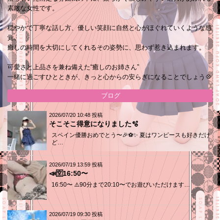
素敵な女性です。
穏やかで丁寧な話し方、優しい笑顔に自然と心がほぐれていくような感
覚。
癒しの時間を大切にしてくれるその姿勢に、思わず惹き込まれます。
可愛さと上品さを兼ね備えた“癒しのお姉さん”
一緒に過ごすひとときが、きっと心からの安らぎになることでしょう💠
ブログ
2026/07/20 10:48 投稿
そこそこ得意になりました🫧
スペイン優勝おめでとう〜🎉⚽️✨ 夏はワンピースも好きだけ
ど…
2026/07/19 13:59 投稿
📣🈳16:50〜
16:50〜 ⚠️90分まで20:10〜でお遊びいただけます…
2026/07/19 09:30 投稿