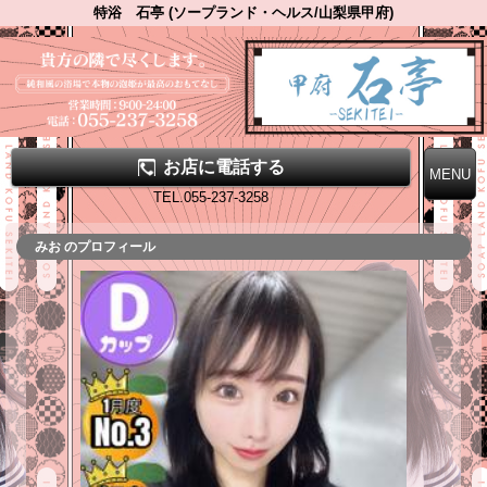
特浴 石亭 (ソープランド・ヘルス/山梨県甲府)
お店に電話する
TEL.055-237-3258
みお のプロフィール