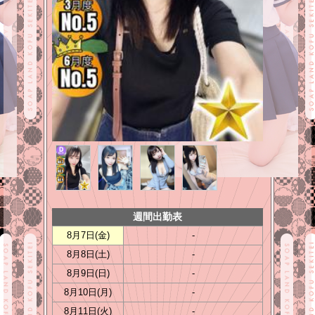
週間出勤表
8月7日(
金
)
-
8月8日(
土
)
-
8月9日(
日
)
-
8月10日(
月
)
-
8月11日(
火
)
-