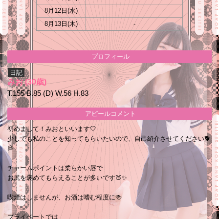
8月12日(
水
)
-
8月13日(
木
)
-
プロフィール
日記
みお
(30歳)
T.155 B.85 (D) W.56 H.83
アピールコメント
初めまして！みおといいます🤍
少しでも私のことを知ってもらいたいので、自己紹介させてください🐕
💭
チャームポイントは柔らかい唇で
お尻を褒めてもらえることが多いです🍑✨
喫煙はしませんが、お酒は嗜む程度に🍻
プライベートでは